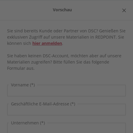
Vorschau
DE
Produkt
Sie sind bereits Kunde oder Partner von DSC? Genießen Sie
Startseite
/
Mediathek
exklusiven Zugriff auf unsere Materialien in REDPOINT. Sie
können sich
hier anmelden
.
CROSS·POINT
Mediathek
Sie haben keinen DSC-Account, möchten aber auf unsere
Direktintegrationen
Materialien zugreifen? Bitte füllen Sie das folgende
CROSS·POINT
Anwenderbericht
Formular aus.
Factory Control Center | FCTR
Alle Filter zurücksetzen
Vorname (*)
LINKWAY
SAP Engineering Control Center | SAP ECTR
Geschäftliche E-Mail-Adresse (*)
SAP Product and Process Governance by BDF |
Unternehmen (*)
SAP PPG