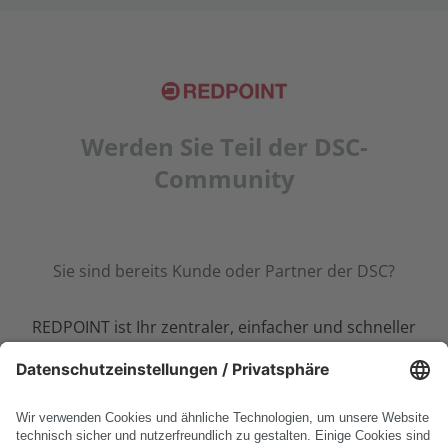
Werden Sie Teil der DSC-
Community
Sie sind bereits Kunde oder Partner der DSC?
REDPOINT ist Ihr zentraler, einfacher und schneller
Zugang zu stets aktuellen Informationen rund um
PLM-Software von SAP – abgestimmt auf Ihre
Bedürfnisse.