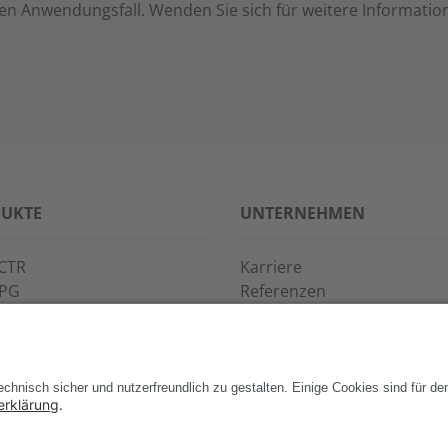
en Anwendungsfall. Wenden Sie sich für weitere Informatio
UKTE
UNTERNEHMEN
CTR
Karriere
PPG
Referenzen
S·POINT
Partner
WAY
Veranstaltungen
News
Support
Kontakt