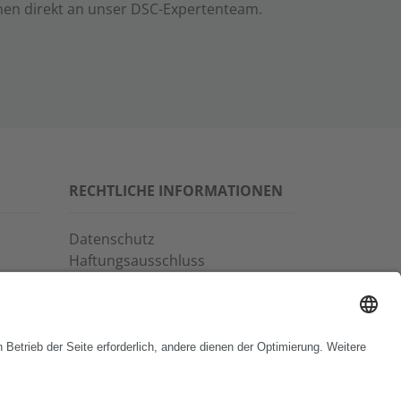
nen direkt an unser DSC-Expertenteam.
RECHTLICHE INFORMATIONEN
Datenschutz
Haftungsausschluss
Allgemeine
Geschäftsbedingungen
Impressum
Copyrights & Markenhinweise
Verhaltenskodex
Hinweisgeber