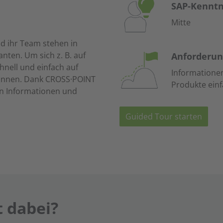
SAP-Kenntn
Mitte
nd ihr Team stehen in
ten. Um sich z. B. auf
Anforderun
hnell und einfach auf
Informatione
önnen. Dank CROSS·POINT
Produkte einf
gen Informationen und
Guided Tour starten
t dabei?