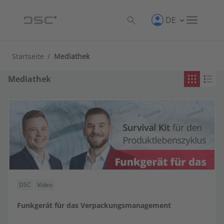
DE
Produkt
Startseite
/
Mediathek
CROSS·POINT
Mediathek
Direktintegrationen
Factory Control Center | FCTR
LINKWAY
SAP Engineering Control Center | SAP ECTR
DSC
Video
SAP Product and Process Governance by BDF |
Funkgerät für das Verpackungsmanagement
SAP PPG