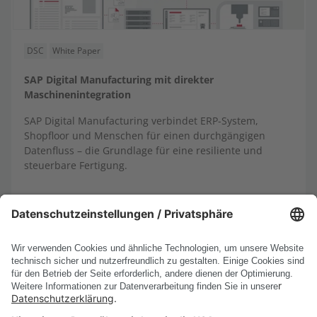
DSC
White Paper
SAP Digital Manufacturing mit direkter
Maschinenintegration
SAP Digital Manufacturing verbindet ERP-System,
Shopfloor und Menschen für einen durchgängigen
Datenfluss – die Grundlage für eine resiliente und
steuerbare Fertigung.
DE
EN
...
1-8
1
2
3
4
5
17
<
>