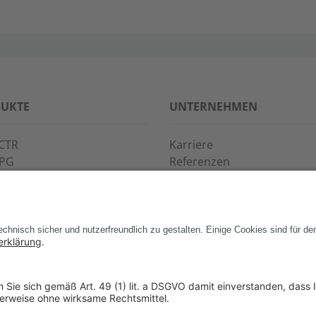
UKTE
UNTERNEHMEN
CTR
Karriere
PPG
Referenzen
S·POINT
Partner
WAY
Veranstaltungen
News
Support
Kontakt