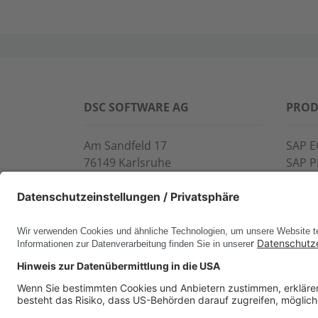
DSC SOFTWARE AG
PROD
Am Sandfeld 17
SAP E
76149 Karlsruhe
SAP 
Telefon:
+49 721 9774-100
CROS
Fax: +49 721 9774-101
LINK
info@dscsag.com
FCTR
WIS