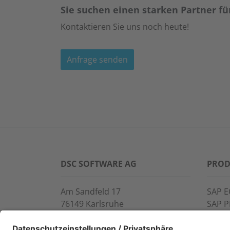
Sie suchen einen starken Partner für
Kontaktieren Sie uns noch heute!
Anfrage senden
DSC SOFTWARE AG
PROD
Am Sandfeld 17
SAP E
76149 Karlsruhe
SAP 
Telefon:
+49 721 9774-100
CROS
Fax: +49 721 9774-101
LINK