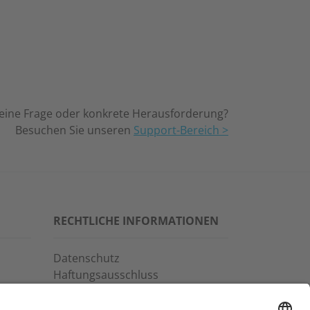
 eine Frage oder konkrete Herausforderung?
Besuchen Sie unseren
Support-Bereich >
RECHTLICHE INFORMATIONEN
Datenschutz
Haftungsausschluss
Allgemeine
Geschäftsbedingungen