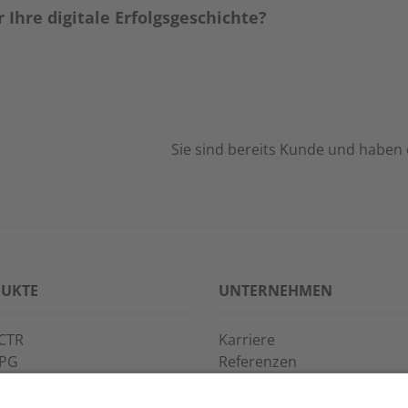
 Ihre digitale Erfolgsgeschichte?
Sie sind bereits Kunde und haben
UKTE
UNTERNEHMEN
CTR
Karriere
PPG
Referenzen
S·POINT
Partner
WAY
Veranstaltungen