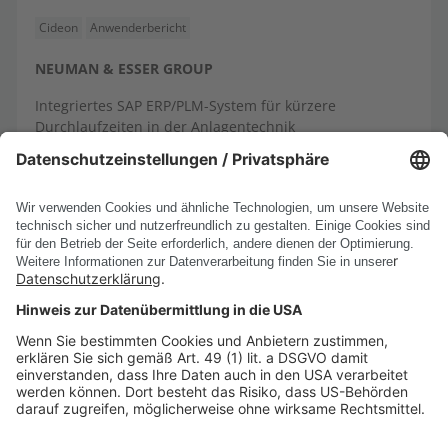
Cideon
Anwenderbericht
NEUMAN & ESSER GROUP
Integriertes SAP ERP/PLM-System für kürzere
Durchlaufzeiten in der Anlagentechnik