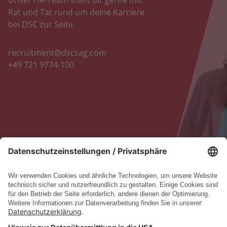
Unser HR-Team steht dir gerne mit
Rat und Tat rund um deine Karriere
bei DSC zur Seite.
recruitment@dscsag.com
+49 721 9774-100