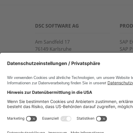
DSC SOFTWARE AG
PROD
Am Sandfeld 17
SAP E
76149 Karlsruhe
SAP 
Telefon:
+49 721 9774-100
CROS
Fax: +49 721 9774-101
LINK
info@dscsag.com
FCTR
WIS