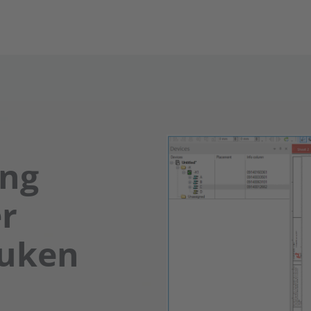
ing
r
Zuken