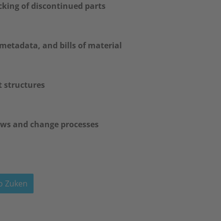
cking of discontinued parts
etadata, and bills of material
 structures
lows and change processes
to Zuken