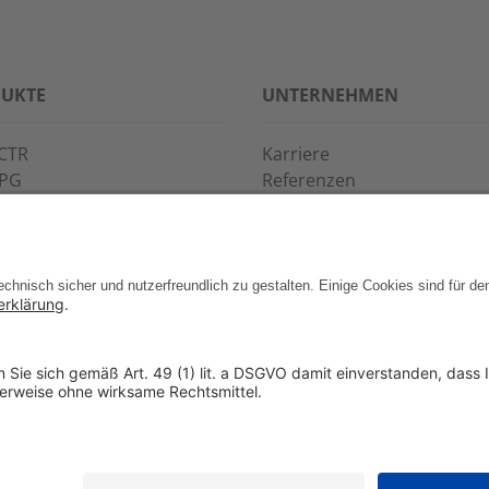
UKTE
UNTERNEHMEN
CTR
Karriere
PPG
Referenzen
S·POINT
Partner
WAY
Veranstaltungen
News
Support
Kontakt