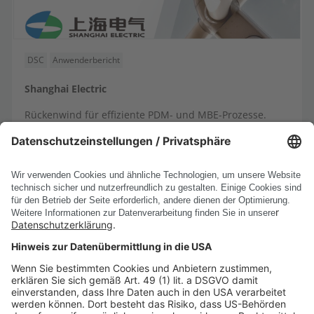
DSC
Anwenderbericht
Shanghai Electric
Rückenwind für effiziente PDM- und MBE-Prozesse.
DE
EN