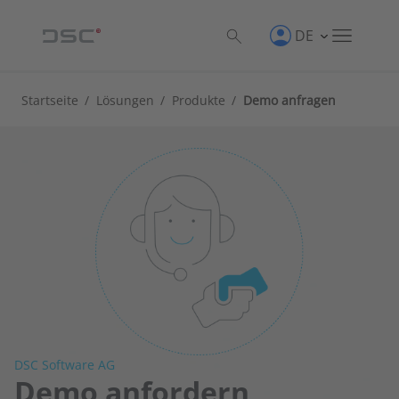
DE
Startseite
/
Lösungen
/
Produkte
/
Demo anfragen
DSC Software AG
Demo anfordern