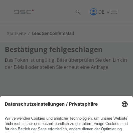
DE
Startseite
/
LeadGenConfirmMail
Bestätigung fehlgeschlagen
Das Token ist ungültig. Bitte überprüfen Sie den Link in
der E-Mail oder stellen Sie erneut eine Anfrage.