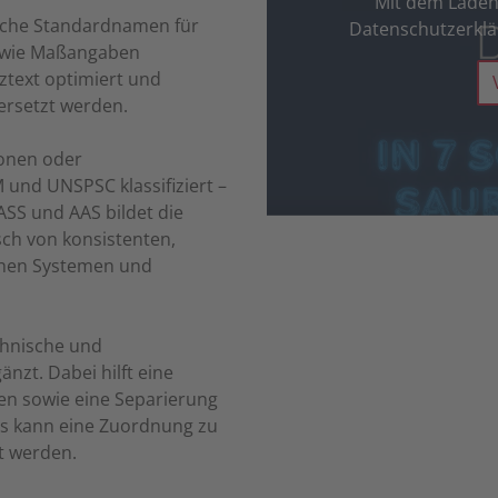
Mit dem Laden 
liche Standardnamen für
Datenschutzerkl
sowie Maßangaben
ztext optimiert und
rsetzt werden.
ionen oder
 und UNSPSC klassifiziert –
ASS und AAS bildet die
ch von konsistenten,
chen Systemen und
chnische und
nzt. Dabei hilft eine
en sowie eine Separierung
is kann eine Zuordnung zu
t werden.