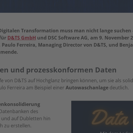
Digitalen Transformation muss man nicht lange such
 für
D&TS GmbH
und DSC Software AG, am 9. November 
 Paulo Ferreira, Managing Director von D&TS, und Benj
ehmende.
beren und prozesskonformen Daten
e von D&TS auf Hochglanz bringen können, um sie als soli
lo Ferreira am Beispiel einer
Autowaschanlage
deutlich.
enkonsolidierung
n Datenbanken des
und auf Dubletten hin
h zu erstellen.