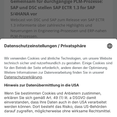
Gemeinsam für durchgängige PLM-Prozesse:
SAP und DSC stellen SAP ECTR 1.3 for SAP
S/4HANA vor
Webcast von DSC und SAP zum Release von SAP ECTR
1.3 informierte über zahlreiche Highlights und
Neuerungen in Engineering-Prozessen und ERP-nahen
PLM-Prozessen.
13.10.2025
Mehr erfahren
Alle News anzeigen