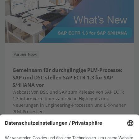
Partner-News
Gemeinsam für durchgängige PLM-Prozesse:
SAP und DSC stellen SAP ECTR 1.3 for SAP
S/4HANA vor
Webcast von DSC und SAP zum Release von SAP ECTR
1.3 informierte über zahlreiche Highlights und
Neuerungen in Engineering-Prozessen und ERP-nahen
PLM-Prozessen.
13.10.2025
Mehr erfahren