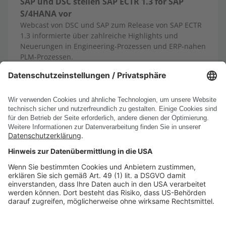
SAP und DSC stellen SAP ECTR 1.3 for SAP
S/4HANA vor
Webcast von DSC und SAP zum Release von SAP ECTR
1.3 informierte über zahlreiche Highlights und
Neuerungen in Engineering-Prozessen und ERP-nahen
PLM-Prozessen.
13.10.2025
Mehr erfahren
Alle News anzeigen
PRODUKTE