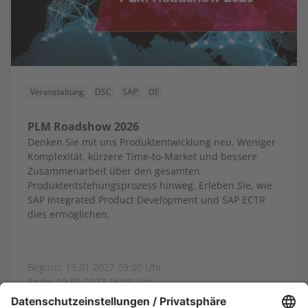
Veranstaltung
DSC
SAP
DE
PLM Roadshow 2026
Denken Sie mit uns Produktentwicklung neu. Weniger
Komplexität, kürzere Time-to-Market und bessere
Zusammenarbeit über den gesamten
Produktentstehungsprozess hinweg. Erleben Sie, wie
SAP Integrated Product Development und SAP ECTR
dies ermöglichen.
Beginn: 19.01.2027 09:00 Uhr
Ende: 19.01.2027 16:00 Uhr
Ort: Karlsruhe