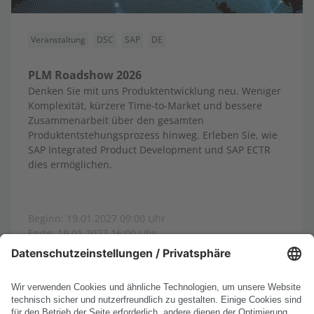
Veranstaltung
DSC
SAP
DE
PLM Roadshow 2026
Denken Sie mit uns Produktentwicklung neu. Weniger
Komplexität, kürzere Time-to-Market und bessere
Zusammenarbeit über den gesamten
Produktentstehungsprozess hinweg. Erleben Sie, wie
SAP Integrated Product Development und SAP ECTR
dies ermöglichen.
Beginn: 19.01.2027 09:00 Uhr
Ende: 19.01.2027 16:00 Uhr
Ort: Karlsruhe