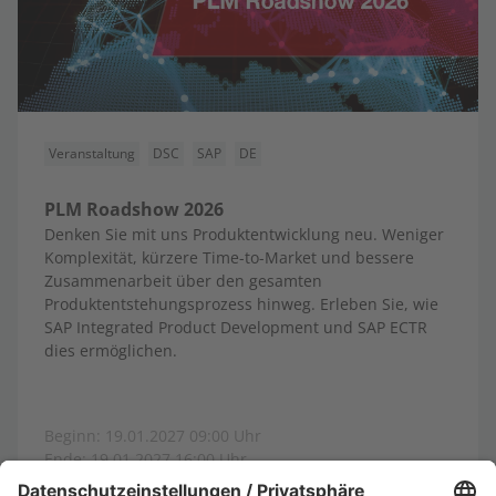
Veranstaltung
DSC
SAP
DE
PLM Roadshow 2026
Denken Sie mit uns Produktentwicklung neu. Weniger
Komplexität, kürzere Time-to-Market und bessere
Zusammenarbeit über den gesamten
Produktentstehungsprozess hinweg. Erleben Sie, wie
SAP Integrated Product Development und SAP ECTR
dies ermöglichen.
Beginn: 19.01.2027 09:00 Uhr
Ende: 19.01.2027 16:00 Uhr
Ort: Karlsruhe