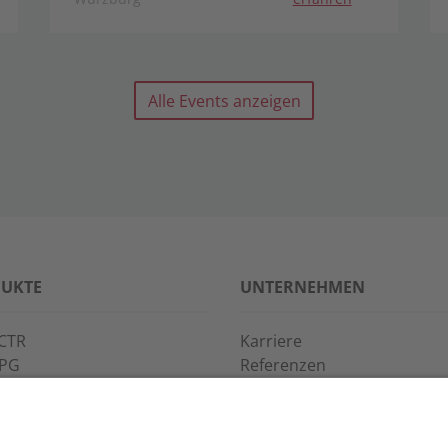
Alle Events anzeigen
UKTE
UNTERNEHMEN
CTR
Karriere
PPG
Referenzen
S·POINT
Partner
WAY
Veranstaltungen
News