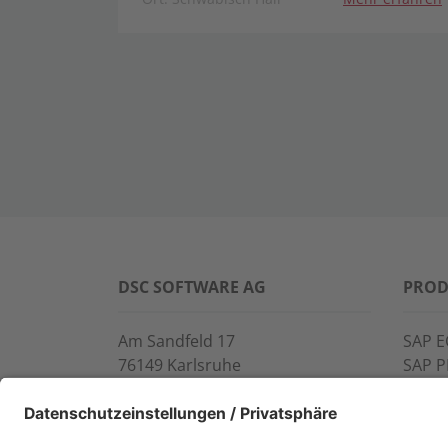
DSC SOFTWARE AG
PROD
Am Sandfeld 17
SAP E
76149 Karlsruhe
SAP 
Telefon:
+49 721 9774-100
CROS
Fax: +49 721 9774-101
LINK
info@dscsag.com
FCTR