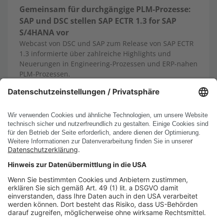
Gemeinsam für durchgängige PLM-Prozesse:
SAP und DSC stellen SAP ECTR 1.3 for SAP
S/4HANA vor
Webcast von DSC und SAP zum Release von SAP ECTR
1.3 informierte über zahlreiche Highlights und
Neuerungen in Engineering-Prozessen und ERP-nahen
PLM-Prozessen.
13.10.2025
Mehr erfahren
Alle News anzeigen