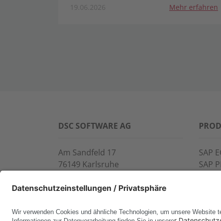
19.06.2026
Mehr erfahren
DSC SOFTWARE AG
PROD
Am Sandfeld 17
SAP E
76149 Karlsruhe
SAP 
Telefon:
+49 721 9774-100
CROS
Fax: +49 721 9774-101
LINK
info@dscsag.com
FCTR
WIS