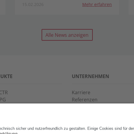
15.02.2026
Mehr erfahren
Alle News anzeigen
UKTE
UNTERNEHMEN
CTR
Karriere
PPG
Referenzen
S·POINT
Partner
WAY
Veranstaltungen
News
Support