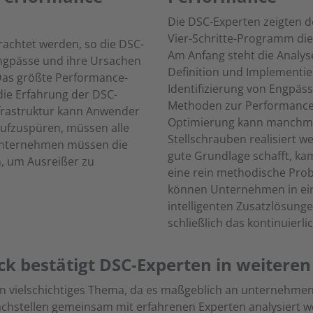
Die DSC-Experten zeigten de
Vier-Schritte-Programm die
rachtet werden, so die DSC-
Am Anfang steht die Analys
engpässe und ihre Ursachen
Definition und Implementie
 Das größte Performance-
Identifizierung von Engpäs
 die Erfahrung der DSC-
Methoden zur Performance
frastruktur kann Anwender
Optimierung kann manchmal
ufzuspüren, müssen alle
Stellschrauben realisiert 
Unternehmen müssen die
gute Grundlage schafft, ka
 um Ausreißer zu
eine rein methodische Pro
können Unternehmen in ein
intelligenten Zusatzlösunge
schließlich das kontinuierl
k bestätigt DSC-Experten in weitere
in vielschichtiges Thema, da es maßgeblich an unternehmen
achstellen gemeinsam mit erfahrenen Experten analysiert w