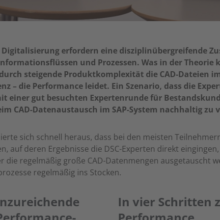
d Digitalisierung erfordern eine disziplinübergreifende 
ormationsflüssen und Prozessen. Was in der Theorie klar 
 durch steigende Produktkomplexität die CAD-Dateien i
nz – die Performance leidet. Ein Szenario, dass die Expe
einer gut besuchten Expertenrunde für Bestandskunden 
eim CAD-Datenaustausch im SAP-System nachhaltig zu v
lisierte sich schnell heraus, dass bei den meisten Teilneh
, auf deren Ergebnisse die DSC-Experten direkt eingingen, 
er die regelmäßig große CAD-Datenmengen ausgetauscht w
prozesse regelmäßig ins Stocken.
nzureichende
In vier Schritten
 Performance-
Performance