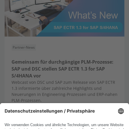
Partner-News
Gemeinsam für durchgängige PLM-Prozesse:
SAP und DSC stellen SAP ECTR 1.3 for SAP
S/4HANA vor
Webcast von DSC und SAP zum Release von SAP ECTR
1.3 informierte über zahlreiche Highlights und
Neuerungen in Engineering-Prozessen und ERP-nahen
PLM-Prozessen.
13.10.2025
Mehr erfahren