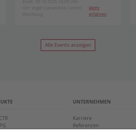
Ende: 29.10.2026 18:00 Uhr
Ort: Vogel Convention Center
Mehr
Würzburg
erfahren
Alle Events anzeigen
UKTE
UNTERNEHMEN
CTR
Karriere
PPG
Referenzen
S·POINT
Partner