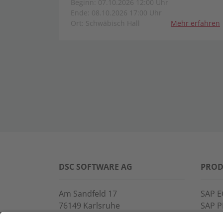
Beginn: 07.10.2026 12:00 Uhr
Ende: 08.10.2026 17:00 Uhr
Ort: Schwäbisch Hall
Mehr erfahren
DSC SOFTWARE AG
PROD
Am Sandfeld 17
SAP E
76149 Karlsruhe
SAP 
Telefon:
+49 721 9774-100
CROS