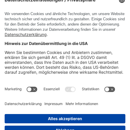
1-8
1
2
3
4
5
6
7
<
>
PRODUKTE
UNTERNEHMEN
RECHTLICHE INFORMATIONEN