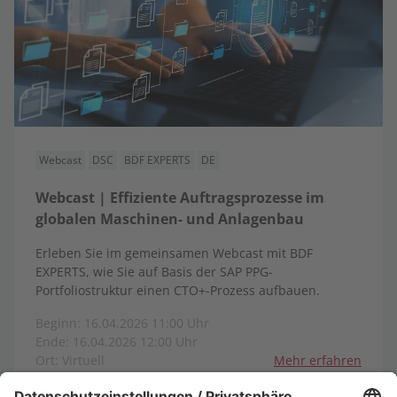
Webcast
DSC
BDF EXPERTS
DE
Webcast | Effiziente Auftragsprozesse im
globalen Maschinen- und Anlagenbau
Erleben Sie im gemeinsamen Webcast mit BDF
EXPERTS, wie Sie auf Basis der SAP PPG-
Portfoliostruktur einen CTO+-Prozess aufbauen.
Beginn: 16.04.2026 11:00 Uhr
Ende: 16.04.2026 12:00 Uhr
Ort: Virtuell
Mehr erfahren