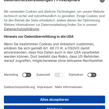
1-8
1
2
3
4
5
6
7
<
>
PRODUKTE
UNTERNEHMEN
RECHTLICHE INFORMATIONEN