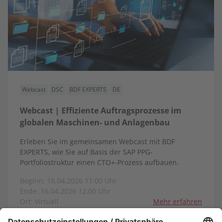
Webcast
DSC
BDF EXPERTS
DE
Webcast | Effiziente Auftragsprozesse im
globalen Maschinen- und Anlagenbau
Erleben Sie im gemeinsamen Webcast mit BDF
EXPERTS, wie Sie auf Basis der SAP PPG-
Portfoliostruktur einen CTO+-Prozess aufbauen.
Beginn: 16.04.2026 11:00 Uhr
Ende: 16.04.2026 12:00 Uhr
Ort: Virtuell
Mehr erfahren