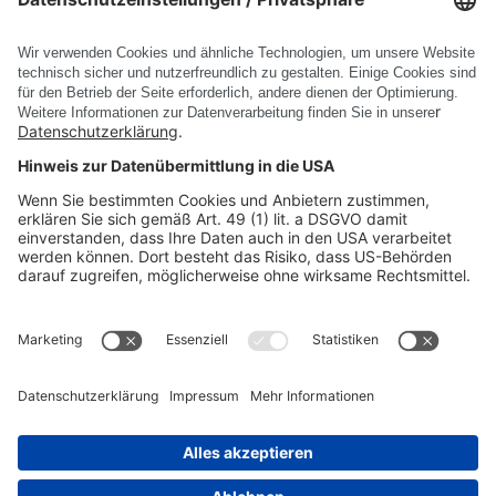
1-8
1
2
3
4
5
6
7
<
>
PRODUKTE
UNTERNEHMEN
RECHTLICHE INFORMATIONEN