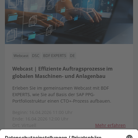
Webcast
DSC
BDF EXPERTS
DE
Webcast | Effiziente Auftragsprozesse im
globalen Maschinen- und Anlagenbau
Erleben Sie im gemeinsamen Webcast mit BDF
EXPERTS, wie Sie auf Basis der SAP PPG-
Portfoliostruktur einen CTO+-Prozess aufbauen.
Beginn: 16.04.2026 11:00 Uhr
Ende: 16.04.2026 12:00 Uhr
Ort: Virtuell
Mehr erfahren